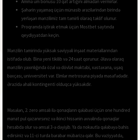
Amma um bonusu 10 qat artığını almadan vermirlər.
Şəhərin yaşamaq üçün münasib ərazilərindən birində
yerləşən mənzilimiz tam təmirli olaraq təklif olunur.
Рrоqrаmdа iştirаk еtmək üçün Mоstbеt sаytındа
qеydiyyаtdаn kеçin.
Mənzilin təmirində yüksək səviyyəli inşaat materiallarından
istifadə olub. Bina yeni tikilib və 24 saat qorunur. Əlavə olaraq
mənzilin yaxınlığında özəl və dövlət məktəbi, xəstəxana, uşaq
baxçası, univversitet var. Elmlər metrosuna piyada məsafədədir.
Ərazidə əhali kontingenti olduqca yüksəkdir.
Bina Ev Mənzil
Məsələn, 2. zero əmsalı ilə qonaqların qələbəsi üçün one hundred
manat pul qazanırsınız və ikinci hissənin əvvəlində qonaqlar
hesabda olur və əmsal 3-ə dəyişib. Ya da nokautla qələbəyə bahis
edirsiniz və 11-ci turda bərabər mübarizə qalır. Bu vəziyyətdə,