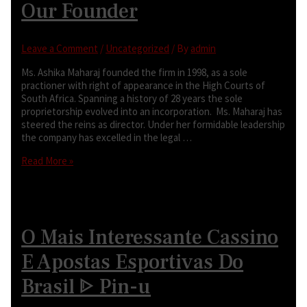
Our Founder
Leave a Comment
/
Uncategorized
/ By
admin
Ms. Ashika Maharaj founded the firm in 1998, as a sole
practioner with right of appearance in the High Courts of
South Africa. Spanning a history of 28 years the sole
proprietorship evolved into an incorporation. Ms. Maharaj has
steered the reins as director. Under her formidable leadership
the company has excelled in the legal …
Our
Read More »
Founder
O Mais Interessante Cassino
E Apostas Esportivas Do
Brasil ᐈ Pin-u