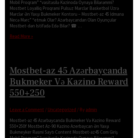
Mobil Proqram” “vasitəsilə Kazinoda Oynaya Bilərəmmi?
Mostbet Loyalliq Proqrami Pulsuz Mərclər Basketbol Üzrə
Mərclər Ən Yaxşı Bukmeker Kontoru – Mostbet-az 45 İdmana
Necə Mərc” “etmək Olar? Azərbaycandan Olan Oyunçular
Mostbet-dən Istifadə Edə Bilər? ☎ …
Mostbet-
Read More »
az
45
Azərbaycanda
Bukmeker
Və
Mostbet-az 45 Azərbaycanda
Kazino
Reward
Bukmeker Və Kazino Reward
550+250
550+250
Leave a Comment
/
Uncategorized
/ By
admin
Mostbet-az 45 Azərbaycanda Bukmeker Və Kazino Reward
550+250f Mostbet Az-90 Kazino Azerbaycan Ən Yaxşı
Bukmeyker Rəsmi Saytı Content Mostbet-az45 Com Giriş
Mobil Proqram” “vasitəsilə Kazinoda Oynaya Bilərəmmi?