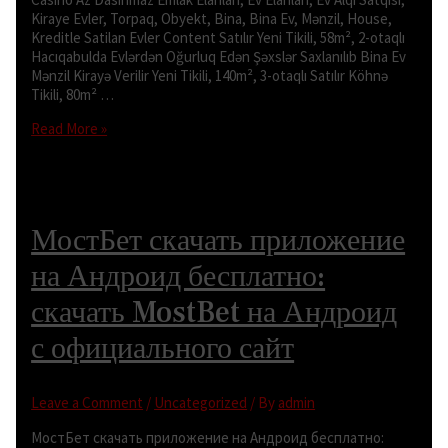
Kiraye Evler, Torpaq, Obyekt, Bina, Bina Ev, Mənzil, House,
Kreditle Satilan Evler Content Satılır Yeni Tikili, 58m², 2-otaqlı
Hacıqabulda Evlərdən Oğurluq Edən Şəxslər Saxlanılıb Bina Ev
Mənzil Kirayə Verilir Yeni Tikili, 140m², 3-otaqlı Satılır Köhnə
Tikili, 80m² …
Mostbet
Read More »
Promo
Kod
ᐈ
Bonusları
Və
МостБет скачать приложение
Promo-
aksiyalar
на Андроид бесплатно:
Mostbet
Casino
скачать MostBet на Андроид
A
с официального сайт
Leave a Comment
/
Uncategorized
/ By
admin
МостБет скачать приложение на Андроид бесплатно: