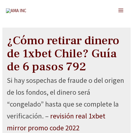
¿Cómo retirar dinero
de 1xbet Chile? Guía
de 6 pasos 792
Si hay sospechas de fraude o del origen
de los fondos, el dinero será
“congelado” hasta que se complete la
verificación. –
revisión real 1xbet
mirror promo code 2022