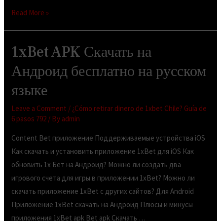
Read More »
1xBet APK Скачать на
Андроид бесплатно на русском
языке
Leave a Comment
/
¿Cómo retirar dinero de 1xbet Chile? Guía de
6 pasos 792
/ By
admin
Content Bet приложение Поддерживаемые устройства iOS
Как скачать и установить приложение 1xBet для iOS Как
обновить 1х Бет на Андроид? Можно ли создать два
игрового счета для игры в приложении 1xBet? Можно ли
скачать приложение 1xBet с других сайтов? Для Android
Приложение 1xBet скачать на Андроид Плюсы и минусы
приложения 1xBet apk Bet apk Скачать …