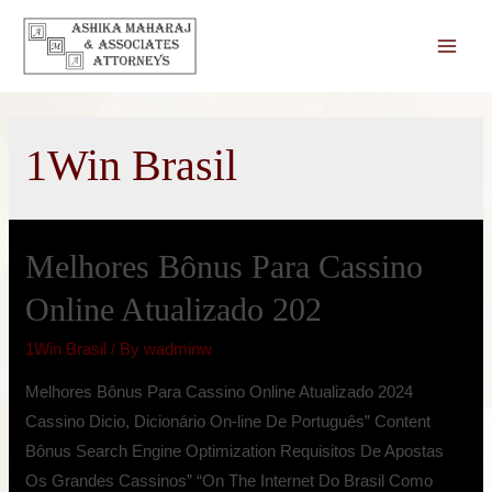
1Win Brasil
Melhores Bônus Para Cassino
Online Atualizado 202
1Win Brasil
/ By
wadminw
Melhores Bônus Para Cassino Online Atualizado 2024
Cassino Dicio, Dicionário On-line De Português” Content
Bônus Search Engine Optimization Requisitos De Apostas
Os Grandes Cassinos” “On The Internet Do Brasil Como