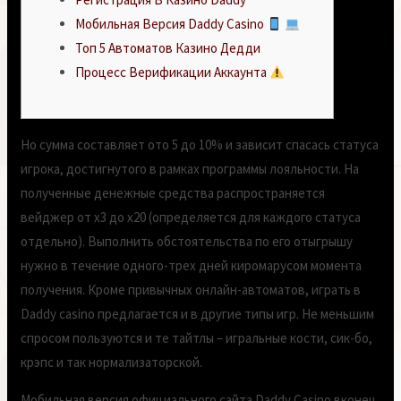
Мобильная Версия Daddy Casino
Топ 5 Автоматов Казино Дедди
Процесс Верификации Аккаунта
Но сумма составляет ото 5 до 10% и зависит спасась статуса
игрока, достигнутого в рамках программы лояльности. На
полученные денежные средства распространяется
вейджер от х3 до х20 (определяется для каждого статуса
отдельно). Выполнить обстоятельства по его отыгрышу
нужно в течение одного-трех дней киромарусом момента
получения. Кроме привычных онлайн-автоматов, играть в
Daddy casino предлагается и в другие типы игр. Не меньшим
спросом пользуются и те тайтлы – игральные кости, сик-бо,
крэпс и так нормализаторской.
Мобильная версия официального сайта Daddy Casino вконец