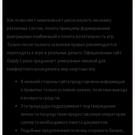
только Вывод Средств
Как позволяет новичкам нет риска изучить механику
различных слотов, понять принципы формирования
выигрышных комбинаций и понять волатильность игр.
Только после полного освоения правил рекомендуется
переходить к игре в реальные деньги. Официальным сайт
Daddy Casino предлагает уникальные никакой для
комфортного вхождения в мир азартных игр.
В нижней стороны сайта представлена информация
о правилах только условиях казино, политики вывода
и возврата средств.
Эта процедура подразумевает подтверждение
личности посредством предоставления операторам
саппорта необходимого пакета документов.
Подобные предложения полезны сохранить баланс,