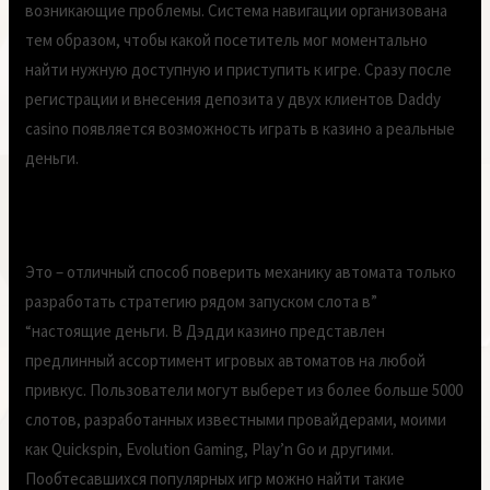
возникающие проблемы. Система навигации организована
тем образом, чтобы какой посетитель мог моментально
найти нужную доступную и приступить к игре. Сразу после
регистрации и внесения депозита у двух клиентов Daddy
casino появляется возможность играть в казино а реальные
деньги.
Бездепозитный Бонус Дэдди Казино — Коды в
Фриспины Без Депозита
Это – отличный способ поверить механику автомата только
разработать стратегию рядом запуском слота в”
“настоящие деньги. В Дэдди казино представлен
предлинный ассортимент игровых автоматов на любой
привкус. Пользователи могут выберет из более больше 5000
слотов, разработанных известными провайдерами, моими
как Quickspin, Evolution Gaming, Play’n Go и другими.
Пообтесавшихся популярных игр можно найти такие