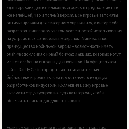
адаптирована для начинающих игроков и предполагает те
же малейшей, что и полный версия. Все игровые автоматы
оптимизированы для сенсорного управления, а интерфейс
разработан пиппардом учетом особенностей использования
на устройствах со небольшим экраном. Минимальное
преимущество мобильной версии – возможность иметь
push-уведомления о новый бонусах и акциях, которые могут
может особенно выгодны ддя новичков. На официальном
сайте Daddy Casino представлена внушительная
библиотеке игровых автоматов остального ведущих
разработчиков индустрии. Коллекция Daddy игровые
автоматы структурирована судя категориям, чтобы
облегчить поиск подходящего вариант.
Игра На Деньги же Дэдди Казино
Если вам узнать о самых востребованных аппаратах,