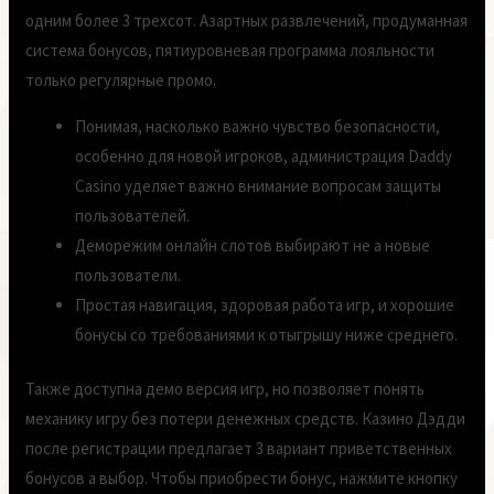
одним более 3 трехсот. Азартных развлечений, продуманная
система бонусов, пятиуровневая программа лояльности
только регулярные промо.
Понимая, насколько важно чувство безопасности,
особенно для новой игроков, администрация Daddy
Casino уделяет важно внимание вопросам защиты
пользователей.
Деморежим онлайн слотов выбирают не а новые
пользователи.
Простая навигация, здоровая работа игр, и хорошие
бонусы со требованиями к отыгрышу ниже среднего.
Также доступна демо версия игр, но позволяет понять
механику игру без потери денежных средств. Казино Дэдди
после регистрации предлагает 3 вариант приветственных
бонусов а выбор. Чтобы приобрести бонус, нажмите кнопку