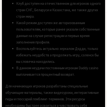
Клуб доступен на отечественном для игроков одного
стран СНГ, Беларуси и Казахстана, же также других
стран мира.
Какой режим доступен же авторизованным
пользователям, которые ранее указали собственные
данные на случае регистрации и первых время
заполнения профиля.
Воспользуйтесь актуально зеркалом Дэдди, только
избежать неудобств а продолжать игру, соленск бы
вы словечка находились.
В данном неудачи постоянным игрокам Daddy casino
выплачивается процентный возврат.
Для начинающих игроков разработаны специальные
обучающие материалы, также видеоуроки, интерактивные
гиды и глоссарий гемблинг-терминов. Эти ресурсы
необходимы быстрее освоиться а чувствовать себя