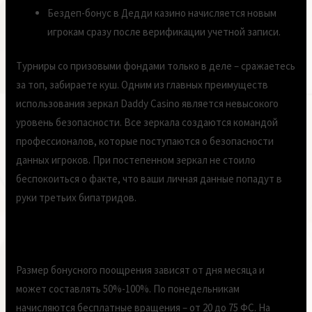
Бездеп-бонус в Дедди казино начисляется новым
игрокам сразу после верификации учетной записи.
Турниры со призовыми фондами только в деле – сражаетесь
за топ, забираете куш. Одним из главных преимуществ
использования зеркал Daddy Casino является невысокого
уровень безопасности. Все зеркала создаются командой
профессионалов, которые поступаются о безопасности
данных игроков. При постепенном зеркал не стоило
беспокоиться о факте, что ваши личная данные попадут в
руки третьих бипатридов.
Онлайн Казино Daddy (дэдди) — Регистрация И
Вход через Официальный Сайт и Зеркало
Размер бонусного поощрения зависят от дня месяца и
может составлять 50%-100%. По понедельникам
начисляются бесплатные вращения – от 20 до 75 ФС. На