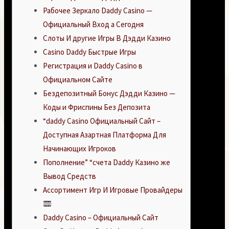
Рабочее Зеркало Daddy Casino —
Официальный Вход а Сегодня
Слоты И другие Игры В Дэдди Казино
Casino Daddy Быстрые Игры
Регистрация и Daddy Casino в
Официальном Сайте
Бездепозитный Бонус Дэдди Казино —
Коды и Фриспины Без Депозита
“daddy Casino Официальный Сайт –
Доступная Азартная Платформа Для
Начинающих Игроков
Пополнение” “счета Daddy Казино же
Вывод Средств
Ассортимент Игр И Игровые Провайдеры
Daddy Casino – Официальный Сайт